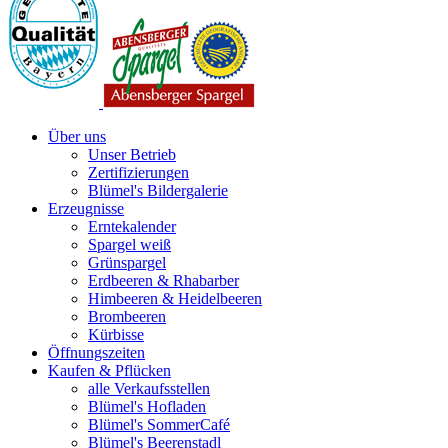
Über uns
Unser Betrieb
Zertifizierungen
Blümel's Bildergalerie
Erzeugnisse
Erntekalender
Spargel weiß
Grünspargel
Erdbeeren & Rhabarber
Himbeeren & Heidelbeeren
Brombeeren
Kürbisse
Öffnungszeiten
Kaufen & Pflücken
alle Verkaufsstellen
Blümel's Hofladen
Blümel's SommerCafé
Blümel's Beerenstadl