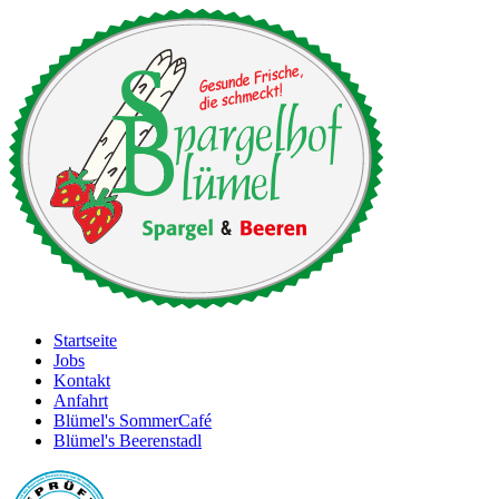
Startseite
Jobs
Kontakt
Anfahrt
Blümel's SommerCafé
Blümel's Beerenstadl