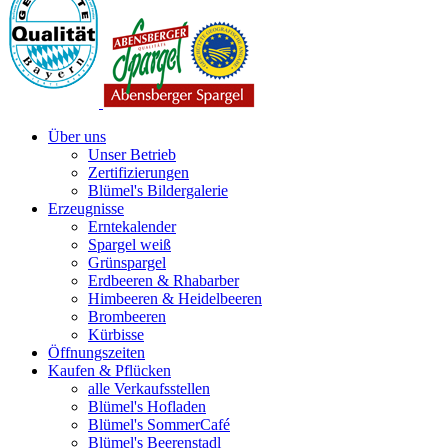
Über uns
Unser Betrieb
Zertifizierungen
Blümel's Bildergalerie
Erzeugnisse
Erntekalender
Spargel weiß
Grünspargel
Erdbeeren & Rhabarber
Himbeeren & Heidelbeeren
Brombeeren
Kürbisse
Öffnungszeiten
Kaufen & Pflücken
alle Verkaufsstellen
Blümel's Hofladen
Blümel's SommerCafé
Blümel's Beerenstadl