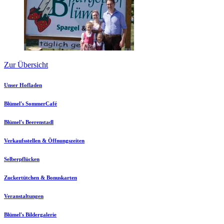
Zur Übersicht
Unser Hofladen
Blümel's SommerCafé
Blümel's Beerenstadl
Verkaufsstellen & Öffnungszeiten
Selberpflücken
Zuckertütchen & Bonuskarten
Veranstaltungen
Blümel's Bildergalerie