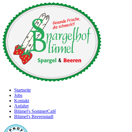
Startseite
Jobs
Kontakt
Anfahrt
Blümel's SommerCafé
Blümel's Beerenstadl